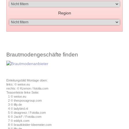
Region
Brautmodengeschäfte finden
Einleitungsbild Montage oben:
links: © weise.eu
rechts: © Kzenon / fotolia.com
Teaserleiste linke Seite:
1 © weise.eu
2 © thesposagroup.com
3 © lilly.de
4 © ladybird.nl
5 © deagreez / Fotolia.com
6 © JackF / Fotolia.com
7 © eddyk.com
8 © brautkleider-kleemeier.com
9 © lilly.de