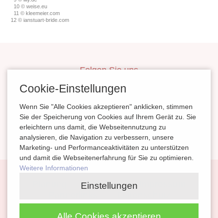
10 © weise.eu
11 © kleemeier.com
12 © ianstuart-bride.com
Folgen Sie uns
inBerlinHeiraten
Cookie-Einstellungen
HochzeitinSachsen
Wenn Sie "Alle Cookies akzeptieren" anklicken, stimmen
HeiratenSachsenAnhalt
Sie der Speicherung von Cookies auf Ihrem Gerät zu. Sie
erleichtern uns damit, die Webseitennutzung zu
magazinheiraten
analysieren, die Navigation zu verbessern, unsere
Marketing- und Performanceaktivitäten zu unterstützen
und damit die Webseitenerfahrung für Sie zu optimieren.
Weitere Informationen
Navigation
Planung
Kontakt
Impressum
Einstellungen
überspringen
Partnerlinks
Datenschutz
Alle Cookies akzeptieren