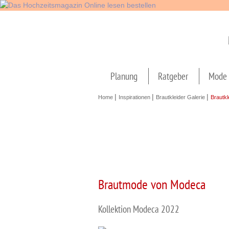
Navigation
überspringen
Planung
Ratgeber
Mode 
|
|
|
Home
Inspirationen
Brautkleider Galerie
Brautkl
Brautmode von Modeca
Kollektion Modeca 2022