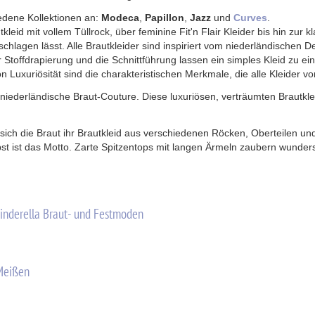
iedene Kollektionen an:
Modeca
,
Papillon
,
Jazz
und
Curves
.
kleid mit vollem Tüllrock, über feminine Fit'n Flair Kleider bis hin zur k
hlagen lässt. Alle Brautkleider sind inspiriert vom niederländischen 
er Stoffdrapierung und die Schnittführung lassen ein simples Kleid zu 
n Luxuriösität sind die charakteristischen Merkmale, die alle Kleider v
 niederländische Braut-Couture. Diese luxuriösen, verträumten Brautklei
sich die Braut ihr Brautkleid aus verschiedenen Röcken, Oberteilen u
bst ist das Motto. Zarte Spitzentops mit langen Ärmeln zaubern wunde
inderella Braut- und Festmoden
Meißen