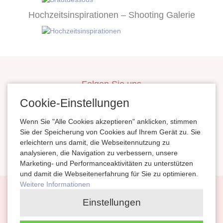
Hochzeitsinspirationen – Shooting Galerie
Folgen Sie uns
inBerlinHeiraten
Cookie-Einstellungen
HochzeitinSachsen
Wenn Sie "Alle Cookies akzeptieren" anklicken, stimmen
HeiratenSachsenAnhalt
Sie der Speicherung von Cookies auf Ihrem Gerät zu. Sie
erleichtern uns damit, die Webseitennutzung zu
magazinheiraten
analysieren, die Navigation zu verbessern, unsere
Marketing- und Performanceaktivitäten zu unterstützen
und damit die Webseitenerfahrung für Sie zu optimieren.
Weitere Informationen
Navigation
Planung
Kontakt
Impressum
Einstellungen
überspringen
Partnerlinks
Datenschutz