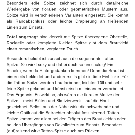
Besonders edle Spitze zeichnet sich durch detailreiche
Wiedergabe von floralen oder geometrischen Mustern aus.
Spitze wird in verschiedenen Varianten eingesetzt. Sie kommt
als Randabschluss oder leichte Drapierung an fließenden
Linien zum Einsatz.
Total angesagt
sind derzeit mit Spitze überzogene Oberteile,
Rockteile oder komplette Kleider. Spitze gibt dem Brautkleid
einen romantischen, verpielten Touch.
Besonders beliebt ist zurzeit auch die sogenannte Tattoo-
Spitze: Sie wirkt sexy und dabei doch so unschuldig! Ein
Schelm, wem da Hintergedanken kommen! Denn die Braut ist
einerseits bekleidet und andererseits gibt sie tiefe Einblicke. Für
die Tattoo-Spitze werden hautfarbener, leichter Tüll und sehr
feine Spitze gekonnt und künstlerisch miteinander verarbeitet.
Das Ergebnis: Es wirkt so, als wären die floralen Motive der
Spitze – meist Blüten und Blattzierwerk – auf die Haut
gezeichnet. Selbst aus der Nähe wirkt die schwebende und
leichte Optik auf die Betrachter absolut faszinierend. Tattoo-
Spitze kommt vor allem bei den Trägern des Brautkleides oder
bei den Übergängen von Dekolletés zum Einsatz. Besonders
(auf)reizend wirkt Tattoo-Spitze auch am Rücken.