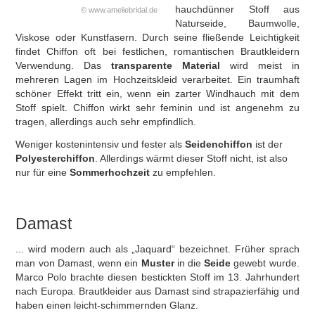
hauchdünner Stoff aus
© www.ameliebridal.de
Naturseide, Baumwolle,
Viskose oder Kunstfasern. Durch seine fließende Leichtigkeit
findet Chiffon oft bei festlichen, romantischen Brautkleidern
Verwendung. Das
transparente Material
wird meist in
mehreren Lagen im Hochzeitskleid verarbeitet. Ein traumhaft
schöner Effekt tritt ein, wenn ein zarter Windhauch mit dem
Stoff spielt. Chiffon wirkt sehr feminin und ist angenehm zu
tragen, allerdings auch sehr empfindlich.
Weniger kostenintensiv und fester als
Seidenchiffon
ist der
Polyesterchiffon
. Allerdings wärmt dieser Stoff nicht, ist also
nur für eine
Sommerhochzeit
zu empfehlen.
Damast
... wird modern auch als „Jaquard“ bezeichnet. Früher sprach
man von Damast, wenn ein
Muster
in die
Seide
gewebt wurde.
Marco Polo brachte diesen bestickten Stoff im 13. Jahrhundert
nach Europa. Brautkleider aus Damast sind strapazierfähig und
haben einen leicht-schimmernden Glanz.