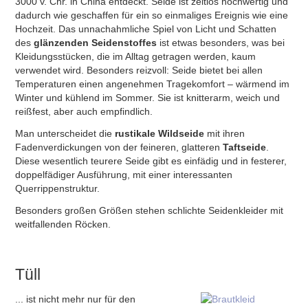
3000 v. Chr. in China entdeckt. Seide ist zeitlos hochwertig und
dadurch wie geschaffen für ein so einmaliges Ereignis wie eine
Hochzeit. Das unnachahmliche Spiel von Licht und Schatten
des
glänzenden Seidenstoffes
ist etwas besonders, was bei
Kleidungsstücken, die im Alltag getragen werden, kaum
verwendet wird. Besonders reizvoll: Seide bietet bei allen
Temperaturen einen angenehmen Tragekomfort – wärmend im
Winter und kühlend im Sommer. Sie ist knitterarm, weich und
reißfest, aber auch empfindlich.
Man unterscheidet die
rustikale Wildseide
mit ihren
Fadenverdickungen von der feineren, glatteren
Taftseide
.
Diese wesentlich teurere Seide gibt es einfädig und in festerer,
doppelfädiger Ausführung, mit einer interessanten
Querrippenstruktur.
Besonders großen Größen stehen schlichte Seidenkleider mit
weitfallenden Röcken.
Tüll
... ist nicht mehr nur für den