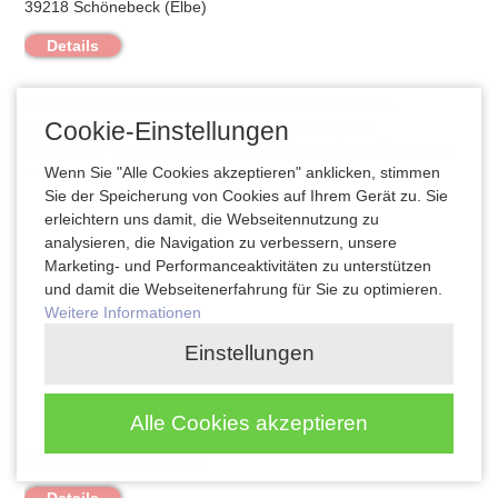
39218 Schönebeck (Elbe)
Details
Hochzeitsfeiern und Freie Trauungen im SOLEPARK
Cookie-Einstellungen
Soleturmzeremonie – so individuell wie das Leben
Ergreifende Zeremonien geben solch besonderen Momenten
...
mehr
Wenn Sie "Alle Cookies akzeptieren" anklicken, stimmen
Sie der Speicherung von Cookies auf Ihrem Gerät zu. Sie
erleichtern uns damit, die Webseitennutzung zu
analysieren, die Navigation zu verbessern, unsere
Marketing- und Performanceaktivitäten zu unterstützen
Besondere Trauorte, Hochzeits-Locations,
und damit die Webseitenerfahrung für Sie zu optimieren.
Raumvermietung
Weitere Informationen
Storchenhof Blumenow
Einstellungen
Alle Cookies akzeptieren
16798 Fürstenberg/Havel