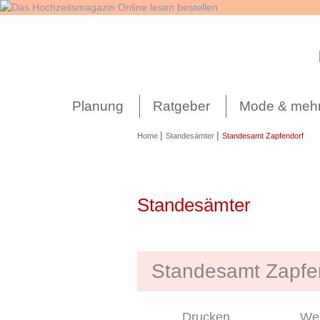
Navigation
überspringen
Planung
Ratgeber
Mode & meh
|
|
Home
Standesämter
Standesamt Zapfendorf
Standesämter
Standesamt Zapfe
Drucken
Wei