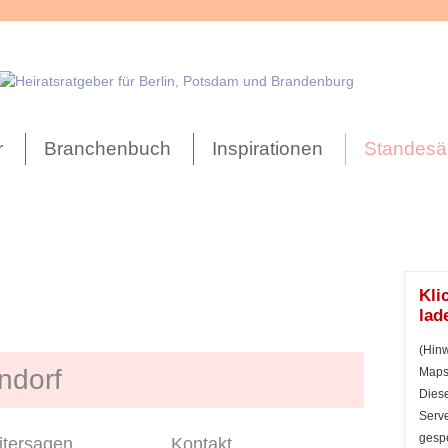
r
Branchenbuch
Inspirationen
Standesä
Kli
lad
(Hinw
ndorf
Maps 
Diese
Serve
gespe
tersagen
Kontakt