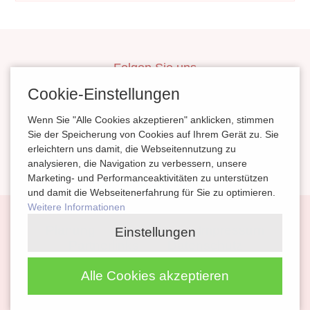
Folgen Sie uns
inBerlinHeiraten
Cookie-Einstellungen
HochzeitinSachsen
Wenn Sie "Alle Cookies akzeptieren" anklicken, stimmen
HeiratenSachsenAnhalt
Sie der Speicherung von Cookies auf Ihrem Gerät zu. Sie
erleichtern uns damit, die Webseitennutzung zu
magazinheiraten
analysieren, die Navigation zu verbessern, unsere
Marketing- und Performanceaktivitäten zu unterstützen
und damit die Webseitenerfahrung für Sie zu optimieren.
Weitere Informationen
Navigation
Planung
Kontakt
Impressum
Einstellungen
überspringen
Partnerlinks
Datenschutz
Alle Cookies akzeptieren