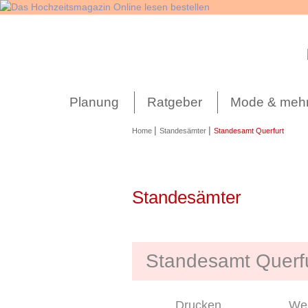
Navigation
überspringen
Planung
Ratgeber
Mode & meh
|
|
Home
Standesämter
Standesamt Querfurt
Standesämter
Standesamt Querf
Drucken
Wei