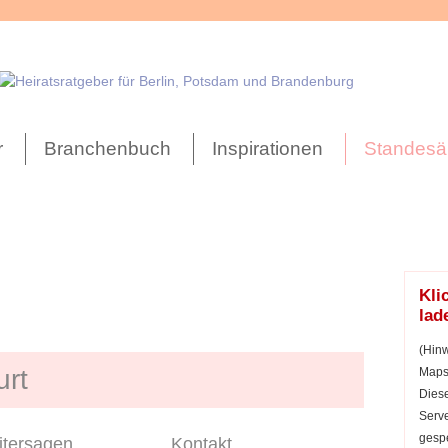
r
Branchenbuch
Inspirationen
Standesä
Kli
lad
(Hinw
urt
Maps 
Diese
Serve
gespe
tersagen
Kontakt