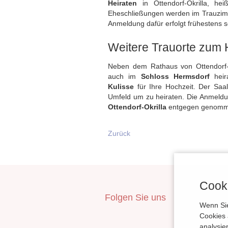
Heiraten
in Ottendorf-Okrilla, h
Eheschließungen werden im Trauzi
Anmeldung dafür erfolgt frühestens 
Weitere Trauorte zum H
Neben dem Rathaus von Ottendorf-O
auch im
Schloss Hermsdorf
heir
Kulisse
für Ihre Hochzeit. Der Saa
Umfeld um zu heiraten. Die Anmeldu
Ottendorf-Okrilla
entgegen genomme
Zurück
Cooki
Folgen Sie uns
inBerlin
Wenn Sie
Cookies 
analysie