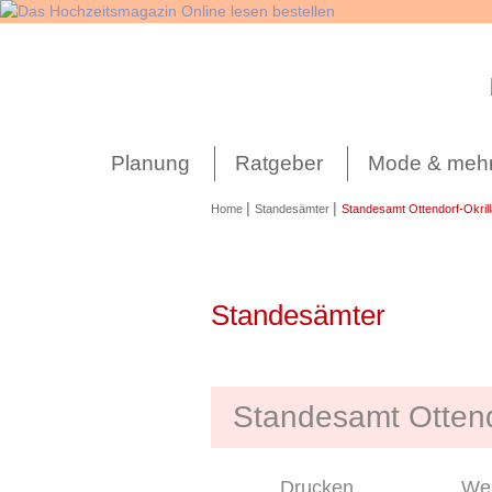
Navigation
überspringen
Planung
Ratgeber
Mode & meh
|
|
Home
Standesämter
Standesamt Ottendorf-Okrill
Standesämter
Standesamt Ottendo
Drucken
Wei