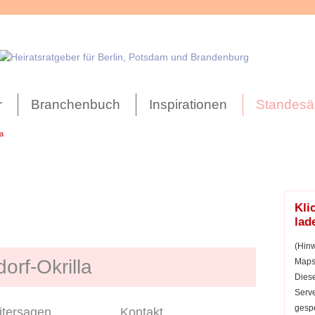
r
Branchenbuch
Inspirationen
Standesä
a
Kli
lad
(Hinw
rf-Okrilla
Maps 
Diese
Serve
gespe
tersagen
Kontakt