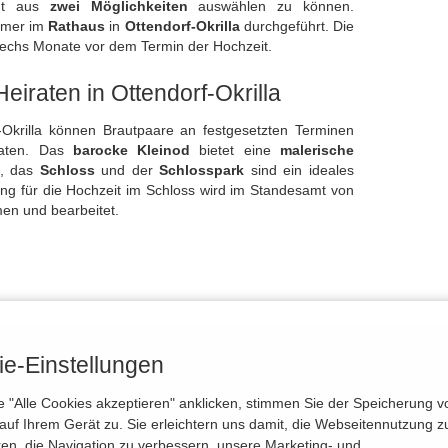
eißt aus
zwei Möglichkeiten
auswählen zu können.
mmer im
Rathaus
in
Ottendorf-Okrilla
durchgeführt. Die
sechs Monate vor dem Termin der Hochzeit.
eiraten in Ottendorf-Okrilla
krilla können Brautpaare an festgesetzten Terminen
aten. Das
barocke Kleinod
bietet eine
malerische
l, das
Schloss
und der
Schlosspark
sind ein ideales
ng für die Hochzeit im Schloss wird im Standesamt von
n und bearbeitet.
e-Einstellungen
Heiraten
HochzeitinSachsen
HeiratenSachse
 "Alle Cookies akzeptieren" anklicken, stimmen Sie der Speicherung v
auf Ihrem Gerät zu. Sie erleichtern uns damit, die Webseitennutzung z
ren, die Navigation zu verbessern, unsere Marketing- und