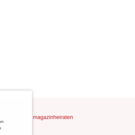
nAnhalt
magazinheiraten
on
u