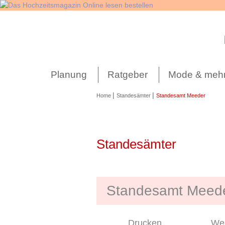
Navigation
überspringen
Planung
Ratgeber
Mode & meh
|
|
Home
Standesämter
Standesamt Meeder
Standesämter
Standesamt Meed
Drucken
Wei