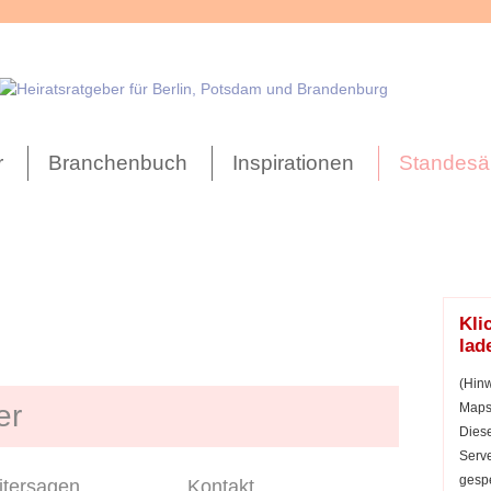
r
Branchenbuch
Inspirationen
Standesä
Kli
lad
(Hinw
er
Maps 
Diese
Serve
gespe
tersagen
Kontakt