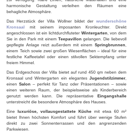
harmonische Gestaltung verleihen den Räumen eine
behagliche Atmosphäre.
Das Herzstück der Villa Wollner bildet der
wunderschöne
Kronsaal
mit seinem imposanten Kronleuchter. Direkt
angeschlossen ist ein lichtdurchfluteter
Wintergarten
, von dem
Sie in den Park mit einem
Teepavillon
gelangen. Die liebevoll
gepflegte Anlage reizt außerdem mit einem
Springbrunnen
,
einem Teich sowie zwei großen Wiesenflächen – ideal für eine
festliche Kaffeetafel oder einen stilvollen Sektempfang unter
freiem Himmel.
Das Erdgeschoss der Villa bietet auf rund 450 qm neben dem
Kronsaal und Wintergarten ein elegantes
Jugendstilzimmer
,
einen
Salon
– perfekt für Tanz oder Präsentationen – sowie
einen weiteren Raum, der beispielsweise als Kinderbereich
genutzt werden kann. Die repräsentative
Eingangshalle
unterstreicht die besondere Atmosphäre des Hauses.
Eine
luxuriöse, vollausgestattete Küche
mit etwa 60 m²
bietet Ihnen höchsten Komfort und führt über wenige Stufen
direkt zu zwei Sonnenterrassen und den angrenzenden
Parkwiesen.