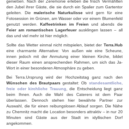
genießen. Nach der Zeremonie erleben die frisch Vermählten
den Jubel ihrer Gäste, die sie durch ein Spalier zum Gartentor
geleiten. Die
malerische Naturkulisse
wird gern für eine
Fotosession im Grünen, am Wasser oder vor einem Blumenfeld
genutzt werden.
Kaffeetrinken im Freien
und abends die
Feier am romantischen Lagerfeuer
ausklingen lassen – all
das und viel mehr ist hier möglich.
Sollte das Wetter einmal nicht mitspielen, bietet der
Terra.Hub
eine charmante Alternative: Von außen wie eine Scheune,
innen jedoch mit der Anmutung einer kleinen Kirche, bildet
dieser Raum einen ansprechenden Rahmen, um sich das Ja-
Wort in einer besonderen Atmosphäre zu geben.
Bei Terra.Ursprung wird der Hochzeitstag ganz nach den
Wünschen des Brautpaars
gestaltet: Ob
standesamtliche,
freie oder kirchliche Trauung
, die Entscheidung liegt ganz
beim Ihnen. Auch die Wahl des Caterers ist dem Paar
überlassen. Dennoch stehen hier bewährte Partner zur
Auswahl, die für einen reibungslosen Ablauf sorgen. Die Nähe
zu Chemnitz macht die Location besonders attraktiv – in nur 20
Minuten sind Gäste aus der Stadt im idyllischen Dorf
angekommen.