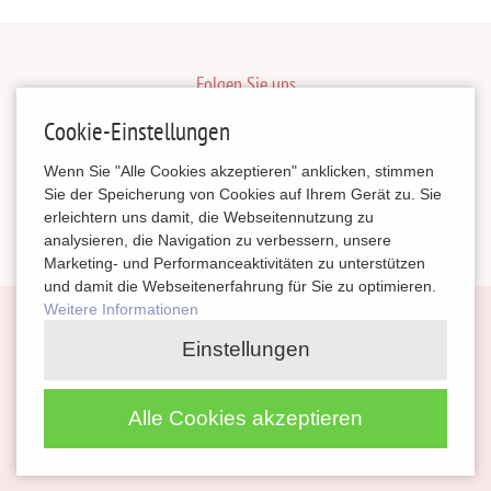
Folgen Sie uns
inBerlinHeiraten
Cookie-Einstellungen
HochzeitinSachsen
Wenn Sie "Alle Cookies akzeptieren" anklicken, stimmen
HeiratenSachsenAnhalt
Sie der Speicherung von Cookies auf Ihrem Gerät zu. Sie
erleichtern uns damit, die Webseitennutzung zu
magazinheiraten
analysieren, die Navigation zu verbessern, unsere
Marketing- und Performanceaktivitäten zu unterstützen
und damit die Webseitenerfahrung für Sie zu optimieren.
Weitere Informationen
Navigation
Planung
Kontakt
Impressum
Einstellungen
überspringen
Partnerlinks
Datenschutz
Alle Cookies akzeptieren