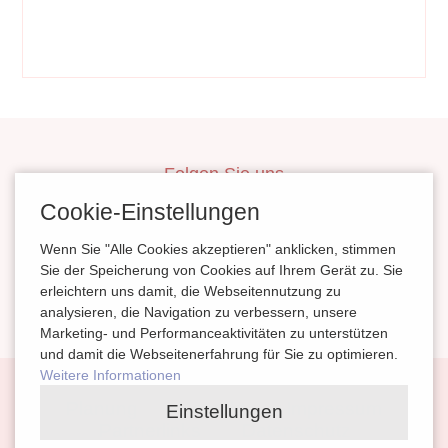
Folgen Sie uns
inBerlinHeiraten
Cookie-Einstellungen
HochzeitinSachsen
Wenn Sie "Alle Cookies akzeptieren" anklicken, stimmen
HeiratenSachsenAnhalt
Sie der Speicherung von Cookies auf Ihrem Gerät zu. Sie
erleichtern uns damit, die Webseitennutzung zu
magazinheiraten
analysieren, die Navigation zu verbessern, unsere
Marketing- und Performanceaktivitäten zu unterstützen
und damit die Webseitenerfahrung für Sie zu optimieren.
Weitere Informationen
Navigation
Planung
Kontakt
Impressum
Einstellungen
überspringen
Partnerlinks
Datenschutz