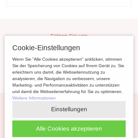
Folgen Sie uns
inBerlinHeiraten
Cookie-Einstellungen
HochzeitinSachsen
Wenn Sie "Alle Cookies akzeptieren" anklicken, stimmen
HeiratenSachsenAnhalt
Sie der Speicherung von Cookies auf Ihrem Gerät zu. Sie
erleichtern uns damit, die Webseitennutzung zu
magazinheiraten
analysieren, die Navigation zu verbessern, unsere
Marketing- und Performanceaktivitäten zu unterstützen
und damit die Webseitenerfahrung für Sie zu optimieren.
Weitere Informationen
Navigation
Planung
Kontakt
Impressum
Einstellungen
überspringen
Partnerlinks
Datenschutz
Alle Cookies akzeptieren