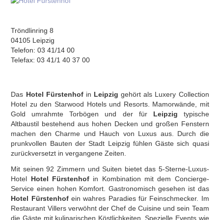
Tröndlinring 8
04105 Leipzig
Telefon: 03 41/14 00
Telefax: 03 41/1 40 37 00
Das
Hotel Fürstenhof
in
Leipzig
gehört als Luxery Collection
Hotel zu den Starwood Hotels und Resorts. Mamorwände, mit
Gold umrahmte Torbögen und der für
Leipzig
typische
Altbaustil bestehend aus hohen Decken und großen Fenstern
machen den Charme und Hauch von Luxus aus. Durch die
prunkvollen Bauten der Stadt Leipzig fühlen Gäste sich quasi
zurückversetzt in vergangene Zeiten.
Mit seinen 92 Zimmern und Suiten bietet das 5-Sterne-Luxus-
Hotel
Hotel Fürstenhof
in Kombination mit dem Concierge-
Service einen hohen Komfort. Gastronomisch gesehen ist das
Hotel Fürstenhof
ein wahres Paradies für Feinschmecker. Im
Restaurant Villers verwöhnt der Chef de Cuisine und sein Team
die Gäste mit kulinarischen Köstlichkeiten. Spezielle Events wie