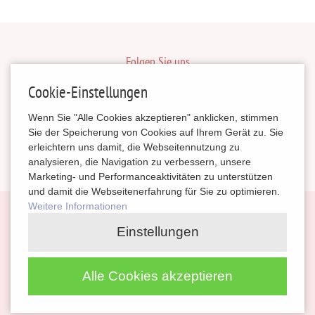
Folgen Sie uns
inBerlinHeiraten
Cookie-Einstellungen
HochzeitinSachsen
Wenn Sie "Alle Cookies akzeptieren" anklicken, stimmen
HeiratenSachsenAnhalt
Sie der Speicherung von Cookies auf Ihrem Gerät zu. Sie
erleichtern uns damit, die Webseitennutzung zu
magazinheiraten
analysieren, die Navigation zu verbessern, unsere
Marketing- und Performanceaktivitäten zu unterstützen
und damit die Webseitenerfahrung für Sie zu optimieren.
Weitere Informationen
Navigation
Planung
Kontakt
Impressum
Einstellungen
überspringen
Partnerlinks
Datenschutz
Alle Cookies akzeptieren