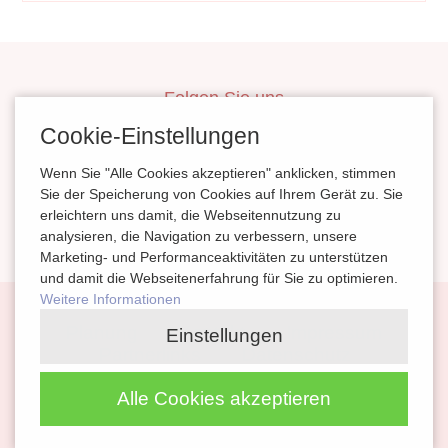
Folgen Sie uns
inBerlinHeiraten
Cookie-Einstellungen
HochzeitinSachsen
Wenn Sie "Alle Cookies akzeptieren" anklicken, stimmen
HeiratenSachsenAnhalt
Sie der Speicherung von Cookies auf Ihrem Gerät zu. Sie
erleichtern uns damit, die Webseitennutzung zu
magazinheiraten
analysieren, die Navigation zu verbessern, unsere
Marketing- und Performanceaktivitäten zu unterstützen
und damit die Webseitenerfahrung für Sie zu optimieren.
Weitere Informationen
Navigation
Planung
Kontakt
Impressum
Einstellungen
überspringen
Partnerlinks
Datenschutz
Alle Cookies akzeptieren