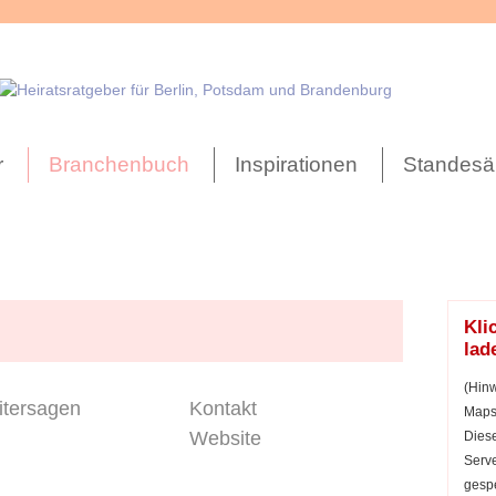
r
Branchenbuch
Inspirationen
Standesä
Kli
lad
(Hinw
tersagen
Kontakt
Maps 
Website
Diese
Serve
gespe