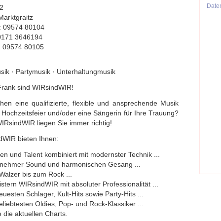
Date
2
arktgraitz
n: 09574 80104
 0171 3646194
: 09574 80105
ik · Partymusik · Unterhaltungmusik
 Frank sind WIRsindWIR!
hen eine qualifizierte, flexible und ansprechende Musik
re Hochzeitsfeier und/oder eine Sängerin für Ihre Trauung?
 WIRsindWIR liegen Sie immer richtig!
dWIR bieten Ihnen:
n und Talent kombiniert mit modernster Technik ...
nehmer Sound und harmonischen Gesang ...
Walzer bis zum Rock ...
stern WIRsindWIR mit absoluter Professionalität ...
euesten Schlager, Kult-Hits sowie Party-Hits ...
eliebtesten Oldies, Pop- und Rock-Klassiker ...
 die aktuellen Charts.