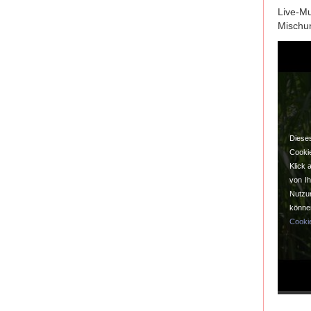
Live-M
Mischun
Diese
Cookie
Klick 
von I
Nutzu
könne
Cooki