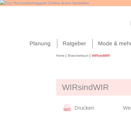
Navigation
überspringen
Planung
Ratgeber
Mode & meh
|
|
Home
Branchenbuch
WIRsindWIR
WIRsindWIR
Drucken
Wei