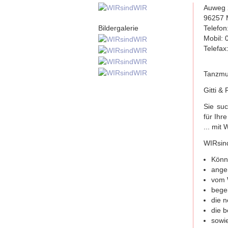
Auweg 
96257 M
Bildergalerie
Telefo
Mobil:
Telefax
Tanzmus
Gitti &
Sie suc
für Ih
... mit
WIRsin
Könne
ange
vom 
begei
die n
die b
sowie