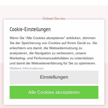
Folgen Sie uns
inBerlinHeiraten
Cookie-Einstellungen
HochzeitinSachsen
Wenn Sie "Alle Cookies akzeptieren" anklicken, stimmen
HeiratenSachsenAnhalt
Sie der Speicherung von Cookies auf Ihrem Gerät zu. Sie
erleichtern uns damit, die Webseitennutzung zu
magazinheiraten
analysieren, die Navigation zu verbessern, unsere
Marketing- und Performanceaktivitäten zu unterstützen
und damit die Webseitenerfahrung für Sie zu optimieren.
Weitere Informationen
Navigation
Planung
Kontakt
Impressum
Einstellungen
überspringen
Partnerlinks
Datenschutz
Alle Cookies akzeptieren