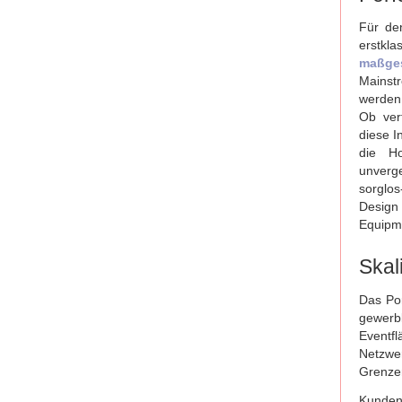
Für den
erstkla
maßges
Mainst
werden 
Ob ver
diese I
die Ho
unverg
sorglo
Desig
Equipm
Skal
Das Por
gewer
Eventfl
Netzwe
Grenzen
Kunde