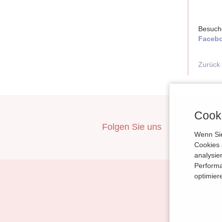
Besuch
Faceb
Zurück
Cooki
Folgen Sie uns
inBerlin
Wenn Sie
Cookies 
analysie
Performa
optimier
Navigation
Planung
überspringen