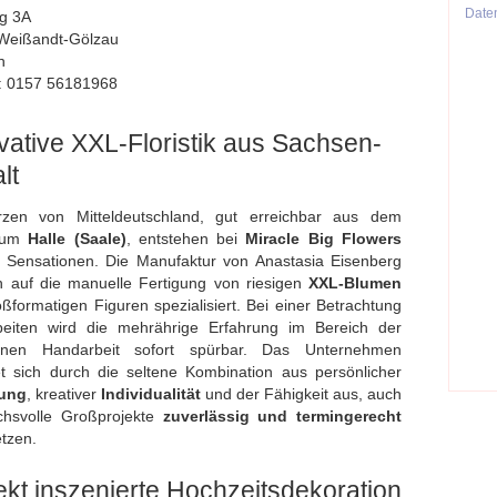
Date
ng 3A
Weißandt-Gölzau
h
n: 0157 56181968
vative XXL-Floristik aus Sachsen-
lt
zen von Mitteldeutschland, gut erreichbar aus dem
aum
Halle (Saale)
, entstehen bei
Miracle Big Flowers
e Sensationen. Die Manufaktur von Anastasia Eisenberg
h auf die manuelle Fertigung von riesigen
XXL-Blumen
ßformatigen Figuren spezialisiert. Bei einer Betrachtung
beiten wird die mehrährige Erfahrung im Bereich der
nen Handarbeit sofort spürbar. Das Unternehmen
t sich durch die seltene Kombination aus persönlicher
ung
, kreativer
Individualität
und der Fähigkeit aus, auch
chsvolle Großprojekte
zuverlässig und termingerecht
tzen.
ekt inszenierte Hochzeitsdekoration