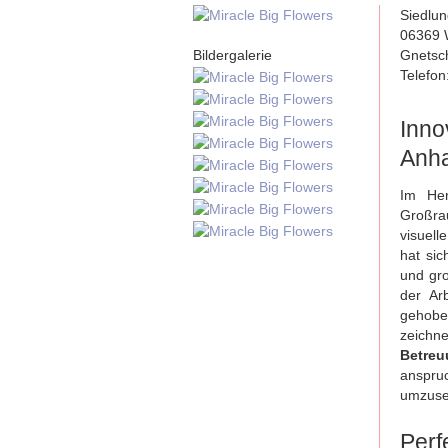
Siedlu
06369 
Bildergalerie
Gnetsc
Telefo
Inno
Anha
Im Her
Großr
visuell
hat sic
und gro
der Ar
gehobe
zeichne
Betreu
anspru
umzuse
Perf