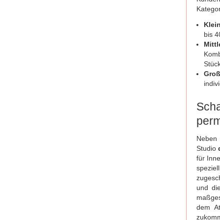
Kategor
Klei
bis 
Mitt
Komb
Stück
Groß
indiv
Scha
perm
Neben 
Studio
für In
spezie
zugesc
und di
maßges
dem Ate
zukomm