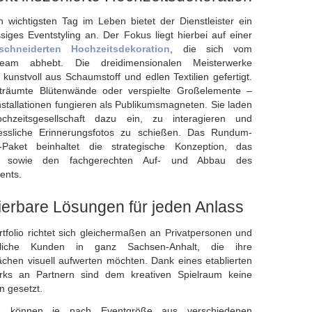
 wichtigsten Tag im Leben bietet der Dienstleister ein
ssiges Eventstyling an. Der Fokus liegt hierbei auf einer
chneiderten Hochzeitsdekoration
, die sich vom
ream abhebt. Die dreidimensionalen Meisterwerke
kunstvoll aus Schaumstoff und edlen Textilien gefertigt.
träumte Blütenwände oder verspielte Großelemente –
nstallationen fungieren als Publikumsmagneten. Sie laden
chzeitsgesellschaft dazu ein, zu interagieren und
essliche Erinnerungsfotos zu schießen. Das Rundum-
s-Paket beinhaltet die strategische Konzeption, das
n sowie den fachgerechten Auf- und Abbau des
ents.
ierbare Lösungen für jeden Anlass
tfolio richtet sich gleichermaßen an Privatpersonen und
bliche Kunden in ganz Sachsen-Anhalt, die ihre
ächen visuell aufwerten möchten. Dank eines etablierten
rks an Partnern sind dem kreativen Spielraum keine
 gesetzt.
n können je nach Eventgröße aus verschiedenen