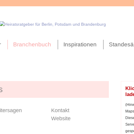
r
Branchenbuch
Inspirationen
Standesä
s
Kli
lad
(Hinw
tersagen
Kontakt
Maps 
Website
Diese
Serve
gespe