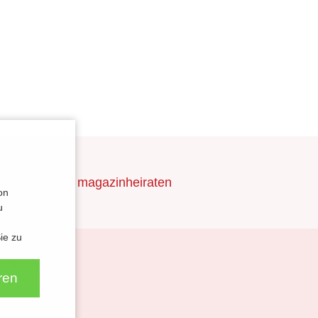
nAnhalt
magazinheiraten
on
u
ie zu
tenschutz
ren