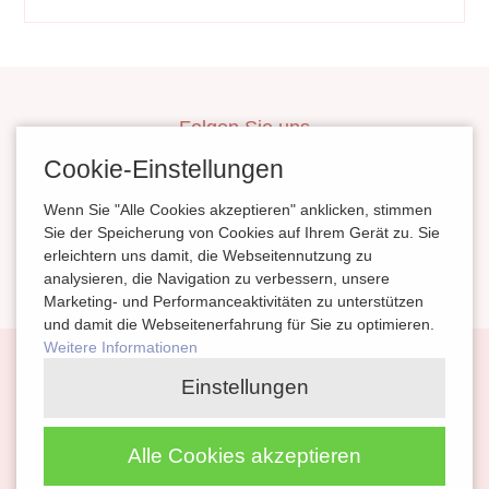
Folgen Sie uns
inBerlinHeiraten
Cookie-Einstellungen
HochzeitinSachsen
Wenn Sie "Alle Cookies akzeptieren" anklicken, stimmen
HeiratenSachsenAnhalt
Sie der Speicherung von Cookies auf Ihrem Gerät zu. Sie
erleichtern uns damit, die Webseitennutzung zu
magazinheiraten
analysieren, die Navigation zu verbessern, unsere
Marketing- und Performanceaktivitäten zu unterstützen
und damit die Webseitenerfahrung für Sie zu optimieren.
Weitere Informationen
Navigation
Planung
Kontakt
Impressum
Einstellungen
überspringen
Partnerlinks
Datenschutz
Alle Cookies akzeptieren