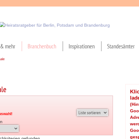
& mehr
Branchenbuch
Inspirationen
Standesämter
aale
ale
Kli
lad
(Hi
Goog
uswahl!
Adre
n
werd
Goo
gesp
chkriterien gefunden.