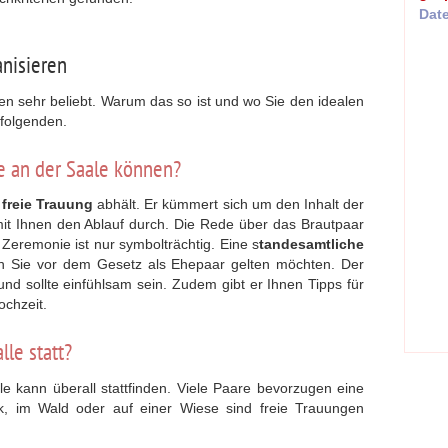
Dat
anisieren
gen sehr beliebt. Warum das so ist und wo Sie den idealen
hfolgenden.
e an der Saale können?
e
freie Trauung
abhält. Er kümmert sich um den Inhalt der
t Ihnen den Ablauf durch. Die Rede über das Brautpaar
e Zeremonie ist nur symbolträchtig. Eine s
tandesamtliche
nn Sie vor dem Gesetz als Ehepaar gelten möchten. Der
nd sollte einfühlsam sein. Zudem gibt er Ihnen Tipps für
ochzeit.
lle statt?
e kann überall stattfinden. Viele Paare bevorzugen eine
k, im Wald oder auf einer Wiese sind freie Trauungen