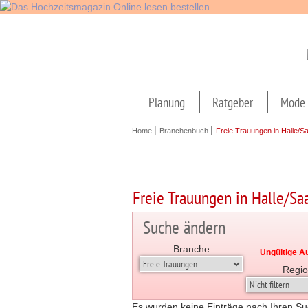
Navigation
überspringen
Planung
Ratgeber
Mode 
|
|
Home
Branchenbuch
Freie Trauungen in Halle/S
Freie Trauungen in Halle/Sa
Suche ändern
Branche
Ungültige A
Regio
Es wurden keine Einträge nach Ihren Su