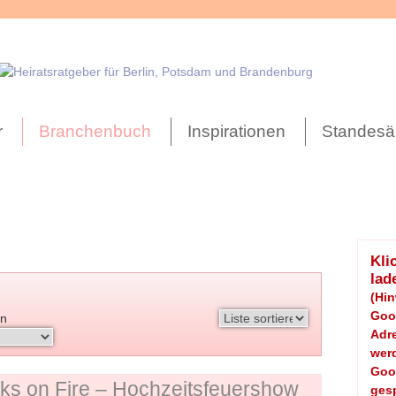
r
Branchenbuch
Inspirationen
Standesä
Kli
lad
(Hi
Goog
n
Adre
werd
Goo
ks on Fire – Hochzeitsfeuershow
gesp