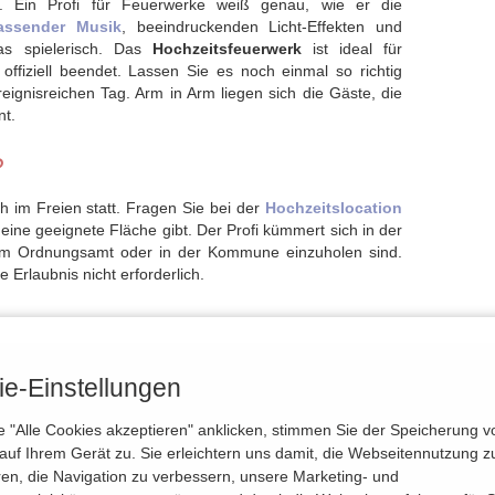
 Ein Profi für Feuerwerke weiß genau, wie er die
assender Musik
, beeindruckenden Licht-Effekten und
as spielerisch. Das
Hochzeitsfeuerwerk
ist ideal für
 offiziell beendet. Lassen Sie es noch einmal so richtig
eignisreichen Tag. Arm in Arm liegen sich die Gäste, die
nt.
?
ch im Freien statt. Fragen Sie bei der
Hochzeitslocation
ne geeignete Fläche gibt. Der Profi kümmert sich in der
m Ordnungsamt oder in der Kommune einzuholen sind.
e Erlaubnis nicht erforderlich.
e-Einstellungen
Heiraten
HochzeitinSachsen
HeiratenSachse
 "Alle Cookies akzeptieren" anklicken, stimmen Sie der Speicherung v
auf Ihrem Gerät zu. Sie erleichtern uns damit, die Webseitennutzung z
ren, die Navigation zu verbessern, unsere Marketing- und