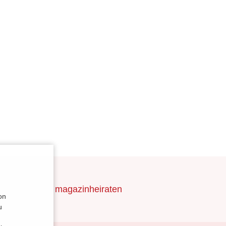
nAnhalt
magazinheiraten
on
u